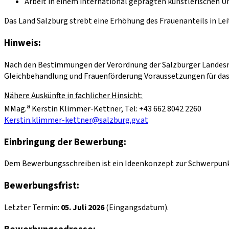
Arbeit in einem international geprägten künstlerischen U
Das Land Salzburg strebt eine Erhöhung des Frauenanteils in Lei
Hinweis:
Nach den Bestimmungen der Verordnung der Salzburger Landesre
Gleichbehandlung und Frauenförderung Voraussetzungen für da
Nähere Auskünfte in fachlicher Hinsicht:
a
MMag.
Kerstin Klimmer-Kettner, Tel: +43 662 8042 2260
Kerstin.klimmer-kettner@salzburg.gv.at
Einbringung der Bewerbung:
Dem Bewerbungsschreiben ist ein Ideenkonzept zur Schwerpunkt
Bewerbungsfrist:
Letzter Termin:
05. Juli 2026
(Eingangsdatum).