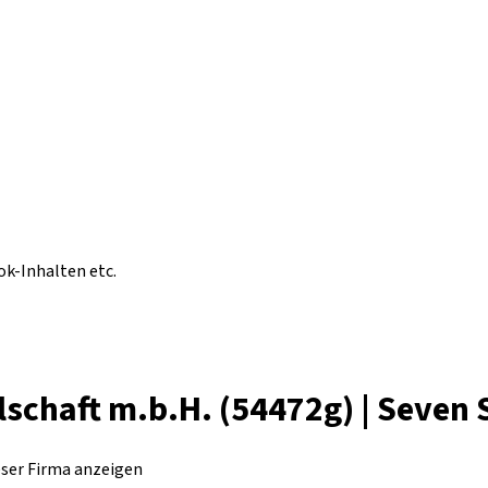
ok-Inhalten etc.
lschaft m.b.H. (54472g) | Seven
eser Firma anzeigen