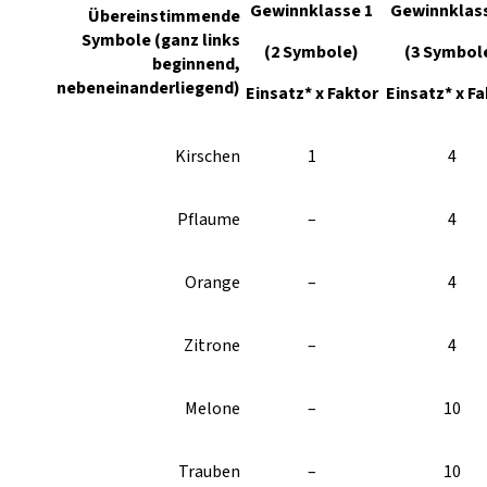
Gewinnklasse 1
Gewinnklass
Übereinstimmende
Symbole (ganz links
(2 Symbole)
(3 Symbol
beginnend,
nebeneinanderliegend)
Einsatz* x Faktor
Einsatz* x Fa
Kirschen
1
4
Pflaume
–
4
Orange
–
4
Zitrone
–
4
Melone
–
10
Trauben
–
10