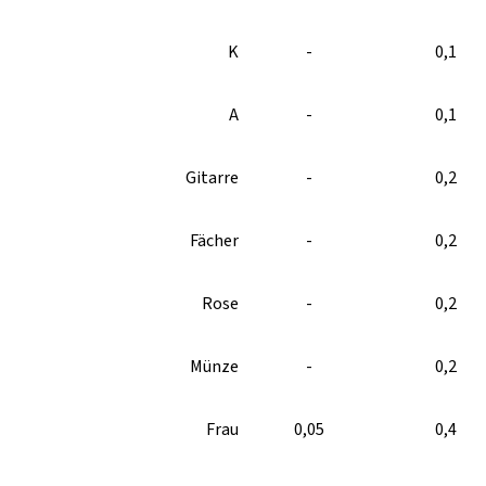
K
-
0,1
A
-
0,1
Gitarre
-
0,2
Fächer
-
0,2
Rose
-
0,2
Münze
-
0,2
Frau
0,05
0,4