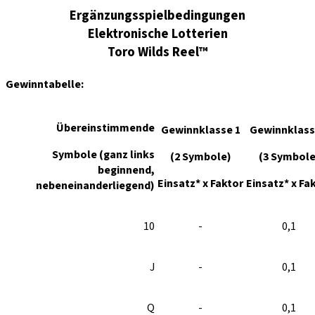
Ergänzungsspielbedingungen
Elektronische Lotterien
Toro Wilds Reel™
Gewinntabelle:
Übereinstimmende
Gewinnklasse 1
Gewinnklass
Symbole (ganz links
(2 Symbole)
(3 Symbole
beginnend,
Einsatz* x Faktor
Einsatz* x Fa
nebeneinanderliegend)
10
-
0,1
J
-
0,1
Q
-
0,1