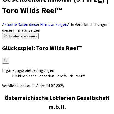
Toro Wilds Reel™
Aktuelle Daten dieser Firma anzeigen
Alle Veröffentlichungen
dieser Firma anzeigen
Updates abonnieren
Glücksspiel: Toro Wilds Reel™
Ergänzungsspielbedingungen
Elektronische Lotterien Toro Wilds Reel™
Veröffentlicht auf EVI am 14.07.2025
Österreichische Lotterien Gesellschaft
m.b.H.