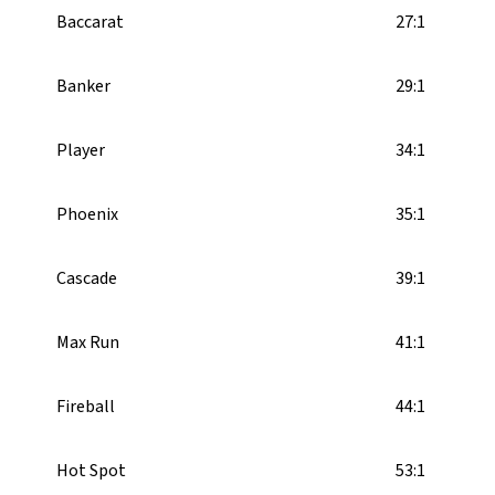
Baccarat
27:1
Banker
29:1
Player
34:1
Phoenix
35:1
Cascade
39:1
Max Run
41:1
Fireball
44:1
Hot Spot
53:1