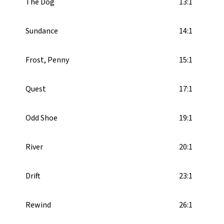
The Dog
13:1
Sundance
14:1
Frost, Penny
15:1
Quest
17:1
Odd Shoe
19:1
River
20:1
Drift
23:1
Rewind
26:1