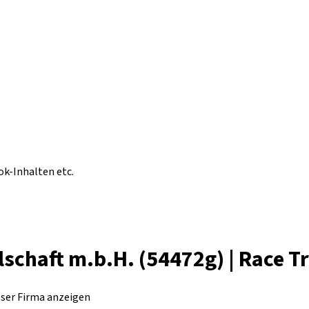
ok-Inhalten etc.
lschaft m.b.H. (54472g) | Race T
eser Firma anzeigen