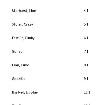
Starburst, Lion
4:1
Storm, Crazy
5:1
Fast Ed, Funky
6:1
Gonzo
7:1
Finn, Time
8:1
Godzilla
9:1
Big Red, Lil Blue
11:1