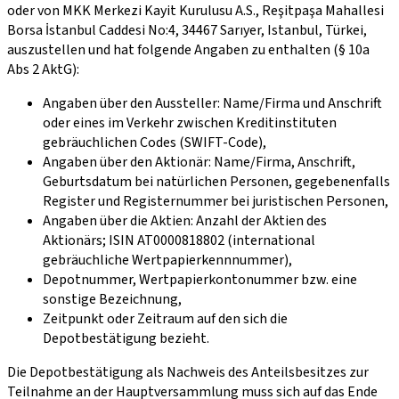
oder von MKK Merkezi Kayit Kurulusu A.S., Reşitpaşa Mahallesi
Borsa İstanbul Caddesi No:4, 34467 Sarıyer, Istanbul, Türkei,
auszustellen und hat folgende Angaben zu enthalten (§ 10a
Abs 2 AktG):
Angaben über den Aussteller: Name/Firma und Anschrift
oder eines im Verkehr zwischen Kreditinstituten
gebräuchlichen Codes (SWIFT-Code),
Angaben über den Aktionär: Name/Firma, Anschrift,
Geburtsdatum bei natürlichen Personen, gegebenenfalls
Register und Registernummer bei juristischen Personen,
Angaben über die Aktien: Anzahl der Aktien des
Aktionärs; ISIN AT0000818802 (international
gebräuchliche Wertpapierkennnummer),
Depotnummer, Wertpapierkontonummer bzw. eine
sonstige Bezeichnung,
Zeitpunkt oder Zeitraum auf den sich die
Depotbestätigung bezieht.
Die Depotbestätigung als Nachweis des Anteilsbesitzes zur
Teilnahme an der Hauptver­sammlung muss sich auf das Ende