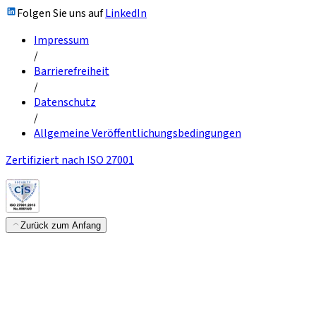
Folgen Sie uns auf
LinkedIn
Impressum
/
Barrierefreiheit
/
Datenschutz
/
Allgemeine Veröffentlichungsbedingungen
Zertifiziert nach ISO 27001
Zurück zum Anfang