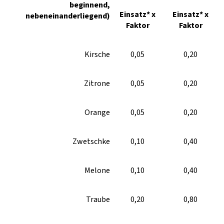
beginnend,
Einsatz* x
Einsatz* x
nebeneinanderliegend)
Faktor
Faktor
Kirsche
0,05
0,20
Zitrone
0,05
0,20
Orange
0,05
0,20
Zwetschke
0,10
0,40
Melone
0,10
0,40
Traube
0,20
0,80