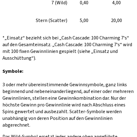
7 (Wild)
0,40
4,00
Stern (Scatter)
5,00
20,00
*„Einsatz“ bezieht sich bei „Cash Cascade: 100 Charming 7‘s“
auf den Gesamteinsatz. „Cash Cascade: 100 Charming 7‘s“ wird
mit 100 fixen Gewinnlinien gespielt (siehe „Einsatz und
Ausschüttung“).
Symbole:
3 oder mehr übereinstimmende Gewinnsymbole, ganz links
beginnend und nebeneinanderliegend, auf einer oder mehreren
Gewinnlinien, stellen eine Gewinnkombination dar. Nur der
höchste Gewinn pro Gewinnlinie wird nach Abschluss eines
Spins gewertet und ausbezahlt. Scatter-Symbole werden
unabhängig von deren Position auf den Gewinnlinien
abgerechnet.
Das Wild-Symbol ersetzt jedes andere oben angeführte