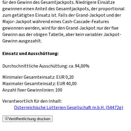
für den Gewinn des Gesamtjackpots. Niedrigere Einsätze
gewinnen einen Anteil des Gesamtjackpots, der proportional
zum getätigten Einsatz ist. Falls der Grand-Jackpot und der
Major-Jackpot während eines Cash-Cascade-Features
gewonnen werden, wird für den Grand-Jackpot nur der fixe
Gewinn aus der obigen Tabelle, aber kein variabler Jackpot-
Gewinn ausgezahlt.
Einsatz und Ausschüttung:
Durchschnittliche Ausschüttung: ca. 94,00%
Minimaler Gesamteinsatz: EUR 0,20
Maximaler Gesamteinsatz: EUR 40,00
Anzahl fixer Gewinnlinien: 100
Verantwortlich für den Inhalt:
Österreichische Lotterien Gesellschaft m.b.H. (54472g)
Veröffentlichung drucken