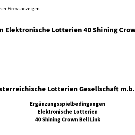
eser Firma anzeigen
 Elektronische Lotterien 40 Shining Crow
sterreichische Lotterien Gesellschaft m.b.
Ergänzungsspielbedingungen
Elektronische Lotterien
40 Shining Crown Bell Link