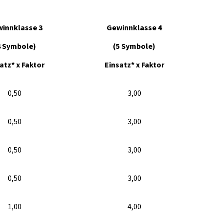
innklasse 3
Gewinnklasse 4
4 Symbole)
(5 Symbole)
atz* x Faktor
Einsatz* x Faktor
0,50
3,00
0,50
3,00
0,50
3,00
0,50
3,00
1,00
4,00