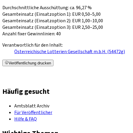
Durchschnittliche Ausschüttung: ca. 96,27 %
Gesamteinsatz (Einsatzoption 1): EUR 0,50–5,00
Gesamteinsatz (Einsatzoption 2): EUR 1,00–10,00
Gesamteinsatz (Einsatzoption 3): EUR 2,50–25,00
Anzahl fixer Gewinnlinien: 40
Verantwortlich für den Inhalt:
Österreichische Lotterien Gesellschaft m.b.H. (54472g)
Veröffentlichung drucken
Häufig gesucht
Amtsblatt Archiv
Für Veröffentlicher
Hilfe & FAQ