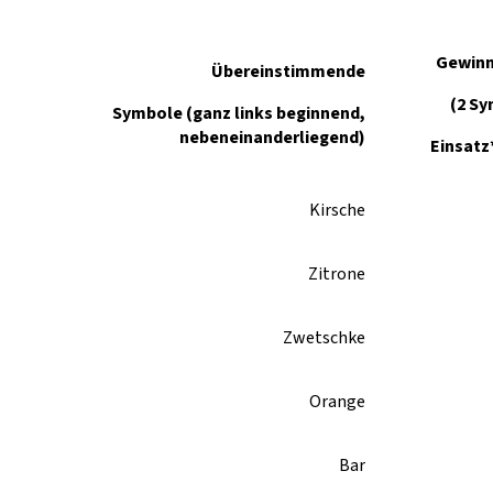
Gewinn
Übereinstimmende
(2 S
Symbole (ganz links beginnend,
nebeneinanderliegend)
Einsatz
Kirsche
Zitrone
Zwetschke
Orange
Bar