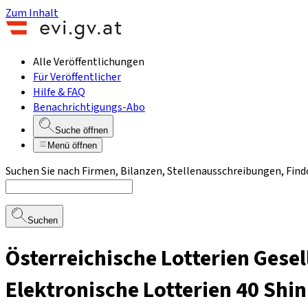
Zum Inhalt
Alle Veröffentlichungen
Für Veröffentlicher
Hilfe & FAQ
Benachrichtigungs-Abo
Suche öffnen
Menü öffnen
Suchen Sie nach Firmen, Bilanzen, Stellenausschreibungen, Find
Suchen
Österreichische Lotterien Gese
Elektronische Lotterien 40 Shin