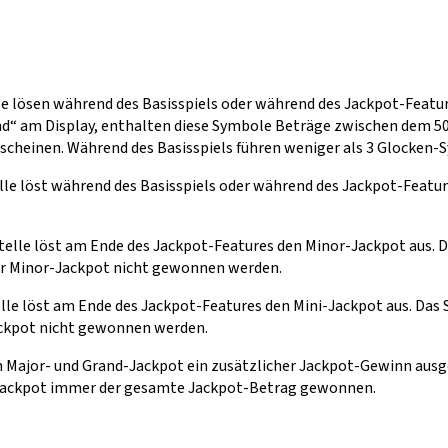
lle lösen während des Basisspiels oder während des Jackpot-Featu
and“ am Display, enthalten diese Symbole Beträge zwischen dem 
rscheinen. Während des Basisspiels führen weniger als 3 Glocken-
elle löst während des Basisspiels oder während des Jackpot-Featu
Stelle löst am Ende des Jackpot-Features den Minor-Jackpot aus. 
er Minor-Jackpot nicht gewonnen werden.
telle löst am Ende des Jackpot-Features den Mini-Jackpot aus. Da
ackpot nicht gewonnen werden.
 Major- und Grand-Jackpot ein zusätzlicher Jackpot-Gewinn ausgez
-Jackpot immer der gesamte Jackpot-Betrag gewonnen.