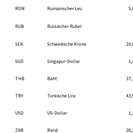
RON
Rumänischer Leu
5,
RUB
Russischer Rubel
SEK
Schwedische Krone
10,
SGD
Singapur-Dollar
1,
THB
Baht
37,
TRY
Türkische Lira
43,
USD
US-Dollar
1,
ZAR
Rand
20,