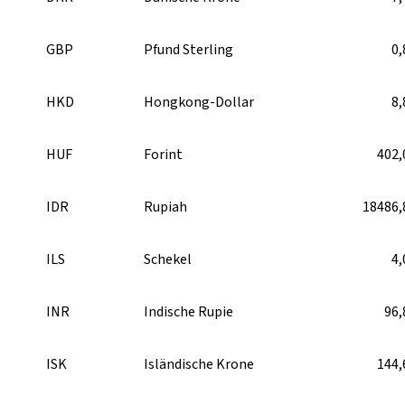
GBP
Pfund Sterling
0,
HKD
Hongkong-Dollar
8,
HUF
Forint
402,
IDR
Rupiah
18486,
ILS
Schekel
4,
INR
Indische Rupie
96,
ISK
Isländische Krone
144,