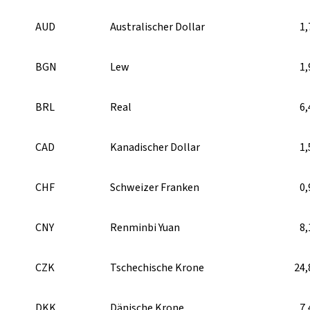
AUD
Australischer Dollar
1,
BGN
Lew
1,
BRL
Real
6,
CAD
Kanadischer Dollar
1,
CHF
Schweizer Franken
0,
CNY
Renminbi Yuan
8,
CZK
Tschechische Krone
24,
DKK
Dänische Krone
7,