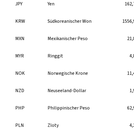
JPY
Yen
162,
KRW
Südkoreanischer Won
1556,
MXN
Mexikanischer Peso
21,
MYR
Ringgit
4,
NOK
Norwegische Krone
11,
NZD
Neuseeland-Dollar
1,
PHP
Philippinischer Peso
62,
PLN
Zloty
4,