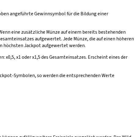
 oben angeführte Gewinnsymbol für die Bildung einer
Wenn eine zusätzliche Münze auf einem bereits bestehenden
Gesamteinsatzes aufgewertet. Jede Münze, die auf einen höheren
um höchsten Jackpot aufgewertet werden.
x0,5, x1 oder x1,5 des Gesamteinsatzes. Erscheint eines der
Jackpot-Symbolen, so werden die entsprechenden Werte