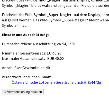
Erscheint das Wild-Symbol „Magier“ auf dem Display, können zufä
Symbol „Magier“ bleibt während der gesamten Freispiele auf de
Erscheint das Wild-Symbol „Super-Magier“ auf dem Display, könne
ausgelöst werden. Das Wild-Symbol „Super-Magier“ bleibt währe
Symbole hinzu.
Einsatz und Ausschüttung:
Durchschnittliche Ausschüttung: ca. 94,12 %
Minimaler Gesamteinsatz: EUR 0,20
Maximaler Gesamteinsatz: EUR 40,00
Anzahl fixer Gewinnlinien: 40
Verantwortlich für den Inhalt:
Österreichische Lotterien Gesellschaft m.b.H. (54472g)
Veröffentlichung drucken