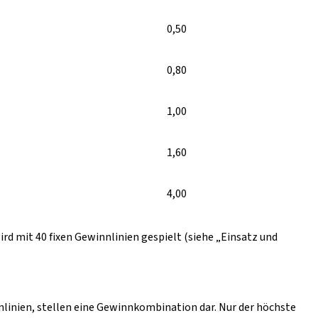
0,50
0,80
1,00
1,60
4,00
ird mit 40 fixen Gewinnlinien gespielt (siehe „Einsatz und
inien, stellen eine Gewinnkombination dar. Nur der höchste