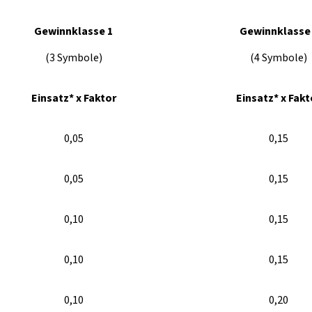
Gewinnklasse 1
Gewinnklasse
(3 Symbole)
(4 Symbole)
Einsatz* x Faktor
Einsatz* x Fakt
0,05
0,15
0,05
0,15
0,10
0,15
0,10
0,15
0,10
0,20