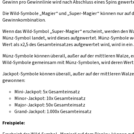
Gewinn pro Gewinnlinie wird nach Abschluss eines Spins gewert
Die Wild-Symbole „Magier“ und „Super-Magier“ können nur auf de
Gewinnkombination.
Wenn das Wild-Symbol „Super-Magier“ erscheint, werden den Wa
Münz-Symbol landet, wird dieses aufgewertet. Münz-Symbole wer
Wert als x2,5 des Gesamteinsatzes aufgewertet wird, wird in e
Münz-Symbole können überall, außer auf der mittleren Walze, er
Wild-Symbole gemeinsam mit Münz-Symbolen, wird deren Wert 
Jackpot-Symbole können überall, außer auf der mittleren Walz
gewonnen:
Mini-Jackpot: 5x Gesamteinsatz
Minor-Jackpot: 10x Gesamteinsatz
Major-Jackpot: 50x Gesamteinsatz
Grand-Jackpot: 1.000x Gesamteinsatz
Freispiele: