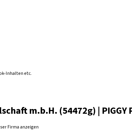
ok-Inhalten etc.
llschaft m.b.H. (54472g) | PIGG
eser Firma anzeigen