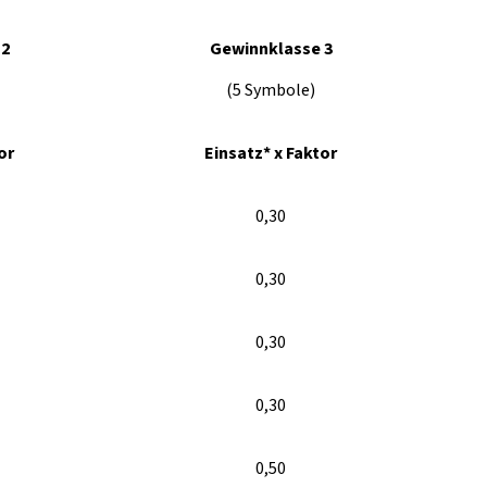
 2
Gewinnklasse 3
(5 Symbole)
or
Einsatz* x Faktor
0,30
0,30
0,30
0,30
0,50