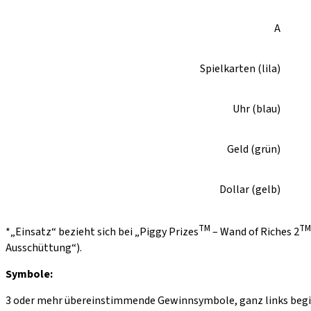
A
Spielkarten (lila)
Uhr (blau)
Geld (grün)
Dollar (gelb)
TM
TM
*„Einsatz“ bezieht sich bei „Piggy Prizes
– Wand of Riches 2
Ausschüttung“).
Symbole:
3 oder mehr übereinstimmende Gewinnsymbole, ganz links begin