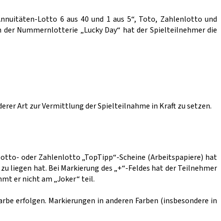
Annuitäten-Lotto 6 aus 40 und 1 aus 5“, Toto, Zahlenlotto und
n der Nummernlotterie „Lucky Day“ hat der Spielteilnehmer die
rer Art zur Vermittlung der Spielteil­nahme in Kraft zu setzen.
nlotto- oder Zahlenlotto „TopTipp“-Scheine (Arbeitspapiere) hat
zu liegen hat. Bei Markierung des „+“-Feldes hat der Teilnehmer
t er nicht am „Joker“ teil.
Farbe erfolgen. Markierungen in anderen Farben (insbesondere in