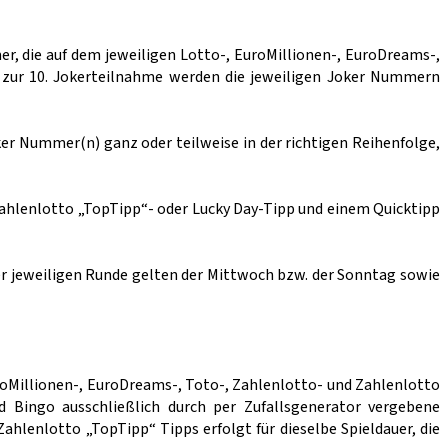
r, die auf dem jeweiligen Lotto-, EuroMillionen-, EuroDreams-,
bis zur 10. Jokerteilnahme werden die jeweiligen Joker Nummern
ker Nummer(n) ganz oder teilweise in der richtigen Reihenfolge,
Zahlenlotto „TopTipp“- oder Lucky Day-Tipp und einem Quicktipp
 der jeweiligen Runde gelten der Mittwoch bzw. der Sonntag sowie
uroMillionen-, EuroDreams-, Toto-, Zahlenlotto- und Zahlenlotto
d Bingo ausschließlich durch per Zufallsgenerator vergebene
hlenlotto „TopTipp“ Tipps erfolgt für dieselbe Spieldauer, die