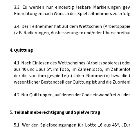
3.3. Es werden nur eindeutig lesbare Markierungen gew
Einrichtungen nach Wunsch des Spielteilnehmers zu erfolg
3.4. Der Teilnehmer hat auf dem Wettschein (Arbeitspapi
(z.B. Radier­ungen, Ausbesserungen und/oder Überschreibu
Quittung
4.1. Nach Einlesen des Wettscheines (Arbeitspapieres) ode
aus 40 und 1 aus 5“, im Toto, im Zahlenlotto, im Zahlenl
der die von ihm gespielte(n) Joker Nummer(n) bzw. die 
wesentlicher Bestandteil der Quittung ist und die Zuorden
4.2. Nur Quittungen, auf denen der Code einwandfrei zu ide
Teilnahmeberechtigung und Spielvertrag
5.1. Wer den Spielbedingungen für Lotto „6 aus 45“, „Eu