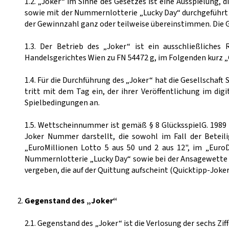
1.2. „Joker“ im Sinne des Gesetzes ist eine Ausspielung
sowie mit der Nummernlotterie „Lucky Day“ durchgeführt 
der Gewinnzahl ganz oder teilweise über­einstimmen. Die
1.3. Der Betrieb des „Joker“ ist ein ausschließliches
Handelsgerichtes Wien zu FN 54472 g, im Folgenden kurz „
1.4. Für die Durchführung des „Joker“ hat die Gesellschaft 
tritt mit dem Tag ein, der ihrer Veröffentlichung im dig
Spielbedingungen an.
1.5. Wettscheinnummer ist gemäß § 8 GlücksspielG. 1989 b
Joker Nummer darstellt, die sowohl im Fall der Beteil
„EuroMillionen Lotto 5 aus 50 und 2 aus 12", im „Euro
Nummernlotterie „Lucky Day“ sowie bei der Ansagewette 
vergeben, die auf der Quittung aufscheint (Quicktipp-Jo
Gegenstand des „Joker“
2.1. Gegenstand des „Joker“ ist die Verlosung der sechs Z