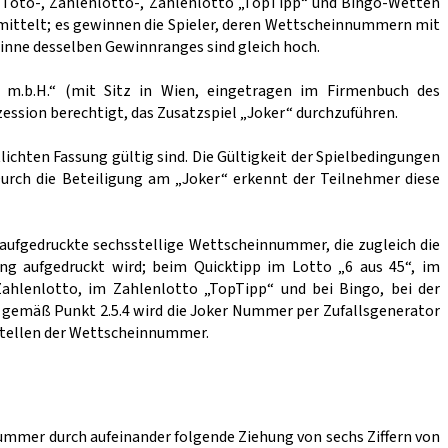
-, Toto-, Zahlenlotto-, Zahlenlotto „TopTipp“ und Bingo-Wetten
mittelt; es gewinnen die Spieler, deren Wettscheinnummern mit
inne desselben Gewinnranges sind gleich hoch.
ft m.b.H.“ (mit Sitz in Wien, eingetragen im Firmenbuch des
ession berechtigt, das Zusatzspiel „Joker“ durchzuführen.
ntlichten Fassung gültig sind. Die Gültigkeit der Spielbedingungen
 Durch die Beteiligung am „Joker“ erkennt der Teilnehmer diese
aufgedruckte sechsstellige Wettschein­nummer, die zugleich die
ung aufgedruckt wird; beim Quicktipp im Lotto „6 aus 45“, im
ahlenlotto, im Zahlenlotto „TopTipp“ und bei Bingo, bei der
 gemäß Punkt 2.5.4 wird die Joker Nummer per Zufallsgenerator
 Stellen der Wettscheinnummer.
Nummer durch aufeinander folgende Ziehung von sechs Ziffern von