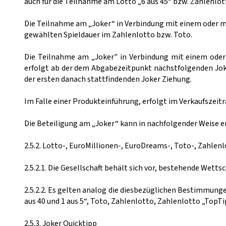
auch für die Teilnahme am Lotto „6 aus 45“ bzw. Zahlenlo
Die Teilnahme am „Joker“ in Verbindung mit einem oder m
gewählten Spieldauer im Zahlenlotto bzw. Toto.
Die Teilnahme am „Joker" in Verbindung mit einem oder
erfolgt ab der dem Abgabezeitpunkt nächstfolgenden Jok
der ersten danach stattfindenden Joker Ziehung.
Im Falle einer Produkteinführung, erfolgt im Verkaufszei
Die Beteiligung am „Joker“ kann in nachfolgender Weise e
2.5.2. Lotto-, EuroMillionen-, EuroDreams-, Toto-, Zahle
2.5.2.1. Die Gesellschaft behält sich vor, bestehende Wett
2.5.2.2. Es gelten analog die diesbezüglichen Bestimmunge
aus 40 und 1 aus 5“, Toto, Zahlenlotto, Zahlenlotto „Top
2.5.3. Joker Quicktipp