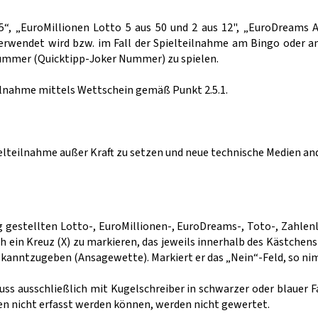
45“, „EuroMillionen Lotto 5 aus 50 und 2 aus 12", „EuroDreams 
verwendet wird bzw. im Fall der Spielteilnahme am Bingo oder a
Nummer (Quicktipp-Joker Nummer) zu spielen.
eilnahme mittels Wett­schein gemäß Punkt 2.5.1.
elteilnahme außer Kraft zu setzen und neue technische Medien ande
ng gestellten Lotto-, EuroMillionen-, EuroDreams-, Toto-, Zahle
ein Kreuz (X) zu markieren, das jeweils innerhalb des Kästchens 
anntzugeben (Ansagewette). Markiert er das „Nein“-Feld, so nimm
uss ausschließlich mit Kugelschreiber in schwarzer oder blauer 
ten nicht erfasst werden können, werden nicht gewertet.