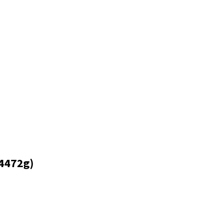
54472g)