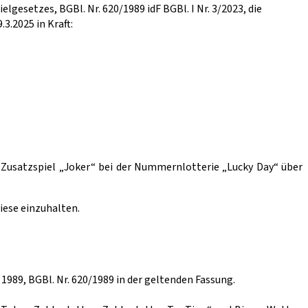
gesetzes, BGBl. Nr. 620/1989 idF BGBl. I Nr. 3/2023, die
3.2025 in Kraft:
 Zusatzspiel „Joker“ bei der Nummernlotterie „Lucky Day“ über
iese einzuhalten.
1989, BGBl. Nr. 620/1989 in der gel­tenden Fassung.