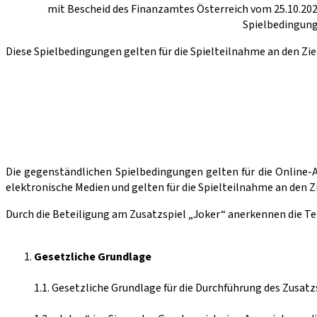
mit Bescheid des Finanzamtes Österreich vom 25.10.2024,
Spielbedingunge
Diese Spielbedingungen gelten für die Spielteilnahme an den Zi
Die gegenständlichen Spielbedingungen gelten für die Online-
elektronische Medien und gelten für die Spielteilnahme an den 
Durch die Beteiligung am Zusatzspiel „Joker“ anerkennen die Te
Gesetzliche Grundlage
1.1. Gesetzliche Grundlage für die Durchführung des Zusatz