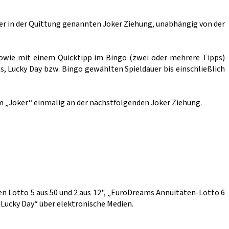
er in der Quittung genannten Joker Ziehung, unabhängig von der
owie mit einem Quicktipp im Bingo (zwei oder mehrere Tipps)
 Lucky Day bzw. Bingo gewählten Spieldauer bis einschließlich
am „Joker“ einmalig an der nächstfolgenden Joker Ziehung.
en Lotto 5 aus 50 und 2 aus 12", „EuroDreams Annuitäten-Lotto 6
Lucky Day“ über elektronische Medien.