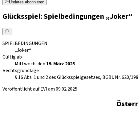
Updates abonnieren
Glücksspiel: Spielbedingungen „Joker“
SPIELBEDINGUNGEN
„Joker“
Gültig ab
Mittwoch, den
19. März 2025
Rechtsgrundlage
§ 16 Abs. 1 und 2 des Glücksspielgesetzes, BGBl. Nr. 620/198
Veröffentlicht auf EVI am 09.02.2025
Österr