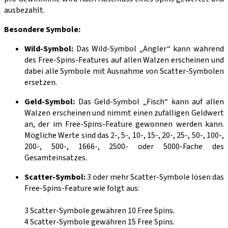
ausbezahlt.
Besondere Symbole:
Wild-Symbol:
Das Wild-Symbol „Angler“ kann während
des Free-Spins-Features auf allen Walzen erscheinen und
dabei alle Symbole mit Ausnahme von Scatter-Symbolen
ersetzen.
Geld-Symbol:
Das Geld-Symbol „Fisch“ kann auf allen
Walzen erscheinen und nimmt einen zufälligen Geldwert
an, der im Free-Spins-Feature gewonnen werden kann.
Mögliche Werte sind das 2-, 5-, 10-, 15-, 20-, 25-, 50-, 100-,
200-, 500-, 1666-, 2500- oder 5000-Fache des
Gesamteinsatzes.
Scatter-Symbol:
3 oder mehr Scatter-Symbole lösen das
Free-Spins-Feature wie folgt aus:
3 Scatter-Symbole gewähren 10 Free Spins.
4 Scatter-Symbole gewähren 15 Free Spins.