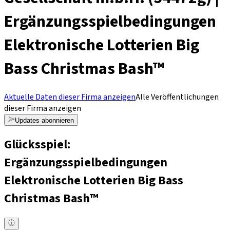
Ergänzungsspielbedingungen
Elektronische Lotterien Big
Bass Christmas Bash™
Aktuelle Daten dieser Firma anzeigen
Alle Veröffentlichungen
dieser Firma anzeigen
Updates abonnieren
Glücksspiel:
Ergänzungsspielbedingungen
Elektronische Lotterien Big Bass
Christmas Bash™