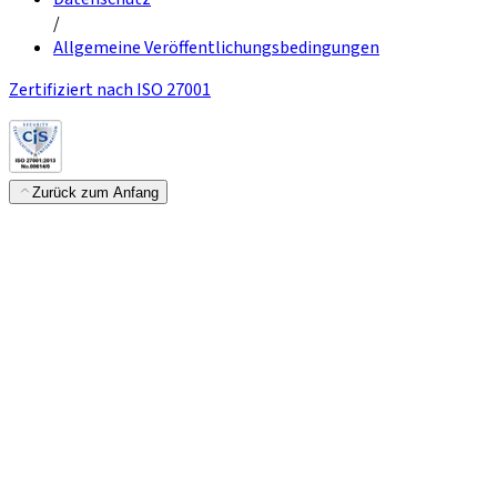
/
Allgemeine Veröffentlichungsbedingungen
Zertifiziert nach ISO 27001
Zurück zum Anfang