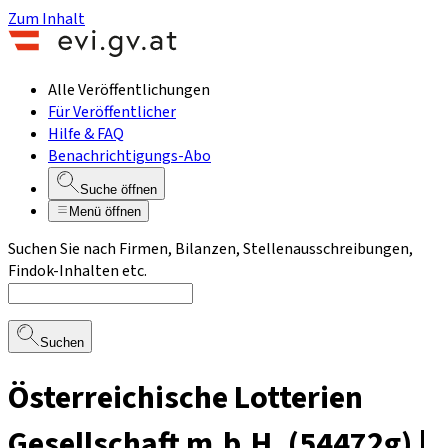
Zum Inhalt
Alle Veröffentlichungen
Für Veröffentlicher
Hilfe & FAQ
Benachrichtigungs-Abo
Suche öffnen
Menü öffnen
Suchen Sie nach Firmen, Bilanzen, Stellenausschreibungen,
Findok-Inhalten etc.
Suchen
Österreichische Lotterien
Gesellschaft m.b.H. (54472g) |