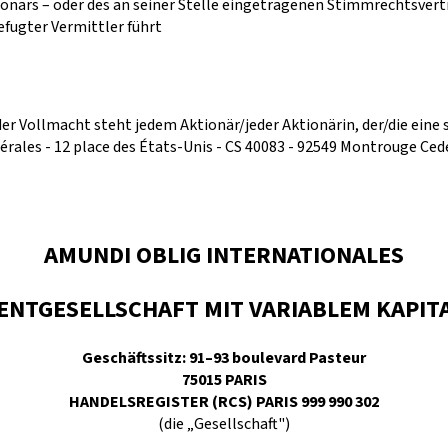
närs – oder des an seiner Stelle eingetragenen Stimmrechtsvertre
efugter Vermittler führt
der Vollmacht steht jedem Aktionär/jeder Aktionärin, der/die eine s
ales - 12 place des États-Unis - CS 40083 - 92549 Montrouge Ced
AMUNDI OBLIG INTERNATIONALES
ENTGESELLSCHAFT MIT VARIABLEM KAPITAL
Geschäftssitz: 91–93 boulevard Pasteur
75015 PARIS
HANDELSREGISTER (RCS) PARIS 999 990 302
(die „Gesellschaft")