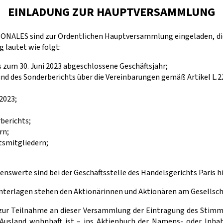
EINLADUNG ZUR HAUPTVERSAMMLUNG
ALES sind zur Ordentlichen Hauptversammlung eingeladen, die a
 lautet wie folgt:
s zum 30. Juni 2023 abgeschlossene Geschäftsjahr;
und des Sonderberichts über die Vereinbarungen gemäß Artikel L.
2023;
berichts;
rn;
tsmitgliedern;
nswerte sind bei der Geschäftsstelle des Handelsgerichts Paris h
nterlagen stehen den Aktionärinnen und Aktionären am Gesellscha
r Teilnahme an dieser Versammlung der Eintragung des Stimmre
usland wohnhaft ist – ins Aktienbuch der Namens- oder Inhaber