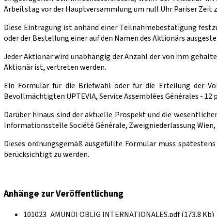
Arbeitstag vor der Hauptversammlung um null Uhr Pariser Zeit z
Diese Eintragung ist anhand einer Teilnahmebestätigung festzus
oder der Bestellung einer auf den Namen des Aktionärs ausgestel
Jeder Aktionär wird unabhängig der Anzahl der von ihm gehal
Aktionär ist, vertreten werden.
Ein Formular für die Briefwahl oder für die Erteilung der Vo
Bevollmächtigten UPTEVIA, Service Assemblées Générales - 12 pl
Darüber hinaus sind der aktuelle Prospekt und die wesentliche
Informationsstelle Société Générale, Zweigniederlassung Wien, 
Dieses ordnungsgemäß ausgefüllte Formular muss spätestens 
berücksichtigt zu werden.
Anhänge zur Veröffentlichung
101023_AMUNDI OBLIG INTERNATIONALES.pdf (173.8 Kb)