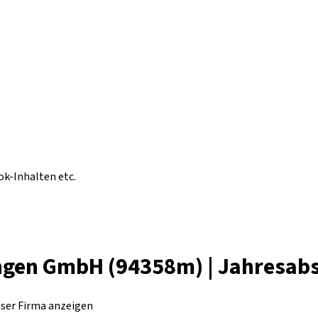
ok-Inhalten etc.
ngen GmbH (94358m) | Jahresab
eser Firma anzeigen