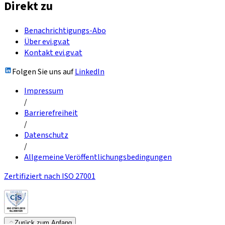
Direkt zu
Benachrichtigungs-Abo
Über evi.gv.at
Kontakt evi.gv.at
Folgen Sie uns auf
LinkedIn
Impressum
/
Barrierefreiheit
/
Datenschutz
/
Allgemeine Veröffentlichungsbedingungen
Zertifiziert nach ISO 27001
Zurück zum Anfang