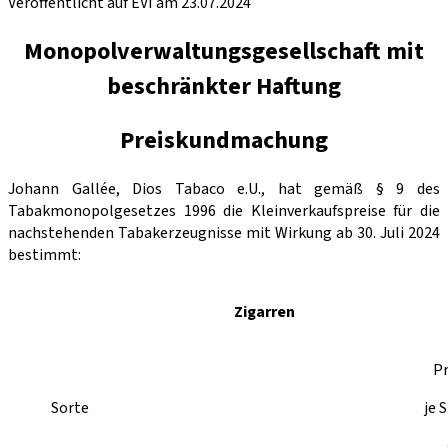
Veröffentlicht auf EVI am 23.07.2024
Monopolverwaltungsgesellschaft mit
beschränkter Haftung
Preiskundmachung
Johann Gallée, Dios Tabaco e.U., hat gemäß § 9 des
Tabakmonopolgesetzes 1996 die Kleinverkaufspreise für die
nachstehenden Tabakerzeugnisse mit Wirkung ab 30. Juli 2024
bestimmt:
Zigarren
Pr
Sorte
je 