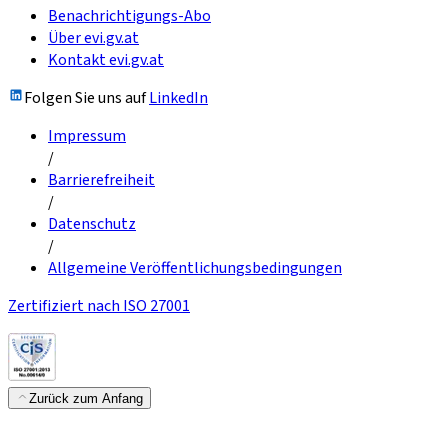
Benachrichtigungs-Abo
Über evi.gv.at
Kontakt evi.gv.at
Folgen Sie uns auf
LinkedIn
Impressum
/
Barrierefreiheit
/
Datenschutz
/
Allgemeine Veröffentlichungsbedingungen
Zertifiziert nach ISO 27001
Zurück zum Anfang